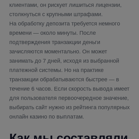
клиентами, он рискует лишиться лицензии,
столкнуться с крупными штрафами.
На обработку депозита требуется немного
времени — около минуты. После
подтверждения транзакции деньги
зачисляются моментально. Он может
занимать до 7 дней, исходя из выбранной
платежной системы. Но на практике
транзакции обрабатываются быстрее — в
течение 6 часов. Если скорость вывода имеет
для пользователя первоочередное значение,
выбирать сайт нужно из рейтинга популярных
онлайн казино по выплатам.
Как мы составляли