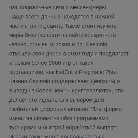
чат, социальные сети и мессенджеры.
Чаще всего данные находятся в нижней
части страниц сайта. Также стоит изучить
меры безопасности на сайте конкретного
казино, отзывы игроков и пр. Casinoin
открыло свои двери в 2019 году и предлагает
игрокам более 3000 игр от таких
поставщиков, как NetEnt и Pragmatic Play.
Казино Casinoin поддерживает депозиты и
выводы в более чем 15 криптовалютах, что
делает его идеальным выбором для
любителей цифровых активов. Платформа
известна своими кэшбэк программами,
турнирами и быстрой обработкой выплат.
Игроки также могут воспользоваться