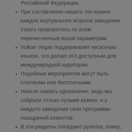
Российской Федерации.
При составлении нашего топ казино
каждое виртуальное игорное заведение
строго проверялось по всем
перечисленным выше параметрам.
Vulkan Vegas поддерживает несколько
языков, что делает его доступным для
международной аудитории.
Подобные мероприятия могут быть
платными или бесплатными.
Нельзя сказать однозначно, ведь мы
собрали только лучшие казино, и у
каждого заведения свои программы
поощрений клиентов.
В эти разделы попадают рулетка, покер,