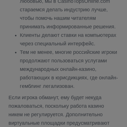
любовью, мы в CasinoTopsOnline.com
стараемся делать индустрию лучше,
чтобы помочь нашим читателям
принимать информированные решения.
Клиенты делают ставки на компьютерах
через специальный интерфейс.
Тем не менее, многие российские игроки
продолжают пользоваться услугами
международных онлайн-казино,
работающих в юрисдикциях, где онлайн-
гемблинг легализован.
Если игрока обманут, ему будет некуда
пожаловаться, поскольку работа казино
никем не регулируется. Дополнительно
виртуальные площадки предусматривают