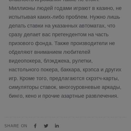
Миллионы людей годами играют в казино, не
испытывая каких-либо проблем. Нужно лишь
делать ставки на указанных автоматах, что
сразу делает вас претендентом на часть
призового фонда. Также производители не
обделяют вниманием любителей
видеопокера, блэкджека, рулетки,
настольного покера, баккара, крэпса и других
игр. Кроме того, предлагаются скрэтч-карты,
симуляторы ставок, многоуровневые аркады,
бинго, кено и прочие азартные развлечения.
SHARE ON