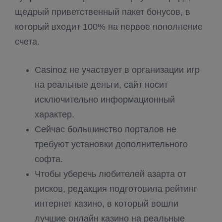
щедрый приветственный пакет бонусов, в
который входит 100% на первое пополнение
счета.
Casinoz не участвует в организации игр
на реальные деньги, сайт носит
исключительно информационный
характер.
Сейчас большинство порталов не
требуют установки дополнительного
софта.
Чтобы уберечь любителей азарта от
рисков, редакция подготовила рейтинг
интернет казино, в который вошли
лучшие онлайн казино на реальные