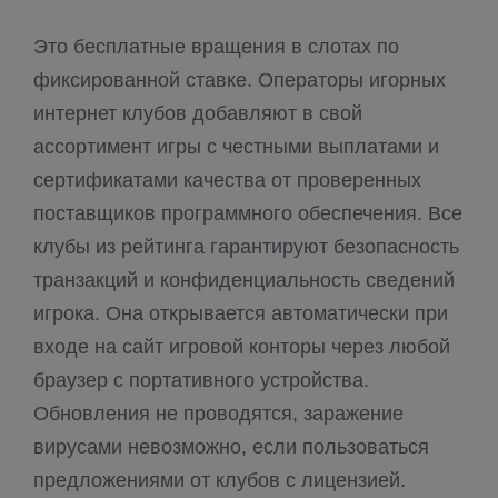
Это бесплатные вращения в слотах по
фиксированной ставке. Операторы игорных
интернет клубов добавляют в свой
ассортимент игры с честными выплатами и
сертификатами качества от проверенных
поставщиков программного обеспечения. Все
клубы из рейтинга гарантируют безопасность
транзакций и конфиденциальность сведений
игрока. Она открывается автоматически при
входе на сайт игровой конторы через любой
браузер с портативного устройства.
Обновления не проводятся, заражение
вирусами невозможно, если пользоваться
предложениями от клубов с лицензией.