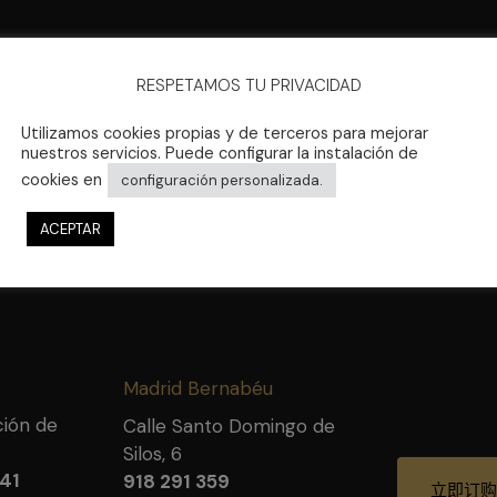
RESPETAMOS TU PRIVACIDAD
户的满
和建
Utilizamos cookies propias y de terceros para mejorar
们都会
nuestros servicios. Puede configurar la instalación de
cookies en
址联
configuración personalizada.
ACEPTAR
Madrid Bernabéu
ción de
Calle Santo Domingo de
Silos, 6
41
918 291 359
立即订购