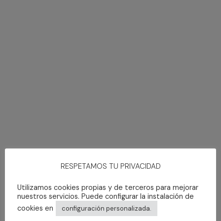
Calamares de potera fritos
Pastel de pescado y carabineros con
kimchi
Cachopo de ternera del país con verduras
salteadas
Queso azul hojas con dulce de manzana
Tarta de quesos asturianos
“DELICATESSEN” con coulís de frutos del
bosque
Cafés y Licores
Vinos
Rioja reserva "Faustino"
Rueda Verdejo “Ayre”
Sidra Brut "Pecado del Paraíso"
RESPETAMOS TU PRIVACIDAD
Utilizamos cookies propias y de terceros para mejorar
nuestros servicios. Puede configurar la instalación de
cookies en
configuración personalizada.