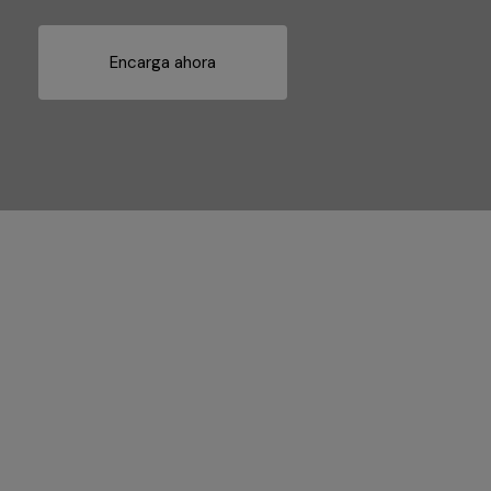
Encarga ahora
1
Avilés
MENÚ Nº1
90€
IVA incluido
Precio por comensal